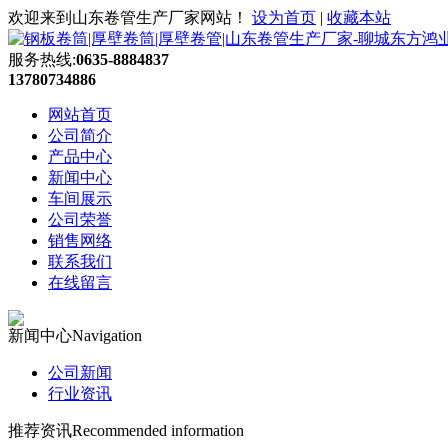
欢迎来到山东卷管生产厂家网站！
设为首页
|
收藏本站
服务热线:
0635-8884837
13780734886
网站首页
公司简介
产品中心
新闻中心
车间展示
公司荣誉
销售网络
联系我们
在线留言
新闻中心
Navigation
公司新闻
行业资讯
推荐资讯
Recommended information