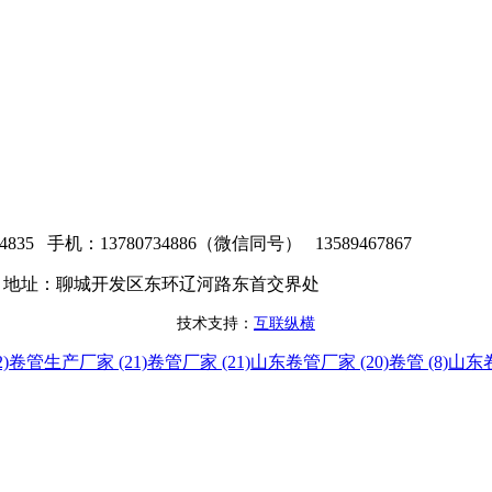
84835 手机：13780734886（微信同号） 13589467867
126.com 地址：聊城开发区东环辽河路东首交界处
技术支持：
互联纵横
)
卷管生产厂家 (21)
卷管厂家 (21)
山东卷管厂家 (20)
卷管 (8)
山东卷