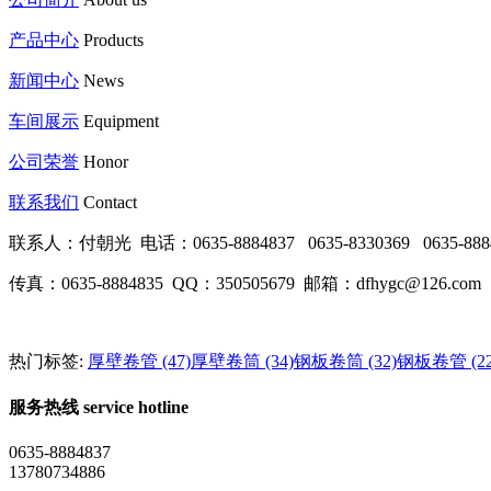
产品中心
Products
新闻中心
News
车间展示
Equipment
公司荣誉
Honor
联系我们
Contact
联系人：付朝光 电话：0635-8884837 0635-8330369 0635-88
传真：0635-8884835 QQ：350505679 邮箱：dfhygc@
热门标签:
厚壁卷管 (47)
厚壁卷筒 (34)
钢板卷筒 (32)
钢板卷管 (22
服务热线
service hotline
0635-8884837
13780734886