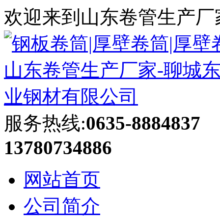
欢迎来到山东卷管生产厂
服务热线:
0635-8884837
13780734886
网站首页
公司简介