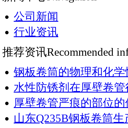
公司新闻
行业资讯
推荐资讯
Recommended inf
钢板卷筒的物理和化学
水性防锈剂在厚壁卷管
厚壁卷管严痕的部位的
山东Q235B钢板卷筒