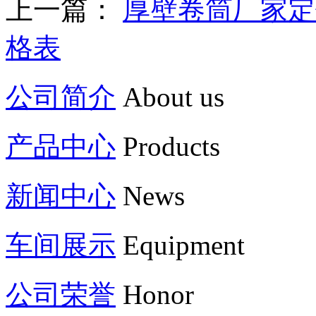
上一篇：
厚壁卷筒厂家定
格表
公司简介
About us
产品中心
Products
新闻中心
News
车间展示
Equipment
公司荣誉
Honor