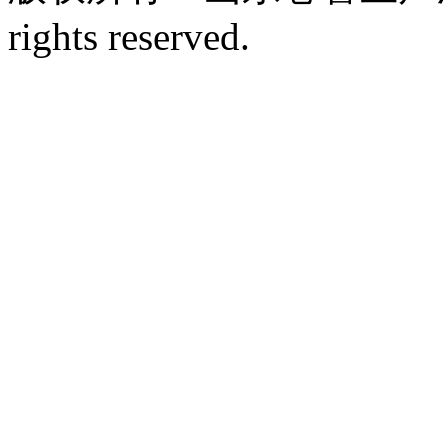
rights reserved.