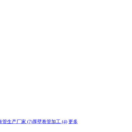
管生产厂家 (7)
厚壁卷管加工 (4)
更多