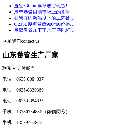
直径630mm厚壁卷管现货厂…
厚壁卷管目前市场上的竞争…
卷管在固溶温度下的工艺处…
Q235B厚壁卷筒980*80价格…
厚壁卷管加工正常工序剖析…
联系我们
contact us
山东卷管生产厂家
联系人：付朝光
电话：0635-8884837
电话：0635-8330369
电话：0635-8884835
手机：13780734886（微信同号）
手机：13589467867