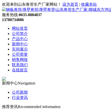
欢迎来到山东卷管生产厂家网站！
设为首页
|
收藏本站
服务热线:
0635-8884837
13780734886
网站首页
公司简介
产品中心
新闻中心
车间展示
公司荣誉
销售网络
联系我们
在线留言
新闻中心
Navigation
公司新闻
行业资讯
推荐资讯
Recommended information